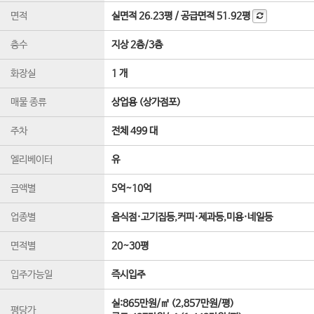
면적
실면적
26.23평
/
공급면적
51.92평
층수
지상 2층
/
3
층
화장실
1 개
매물 종류
상업용 (상가점포)
주차
전체 499 대
엘리베이터
유
금액별
5억~10억
업종별
음식점·고기집등,커피·제과등,미용·네일등
면적별
20~30평
입주가능일
즉시입주
실:865만원/㎡ (2,857만원/평)
평당가