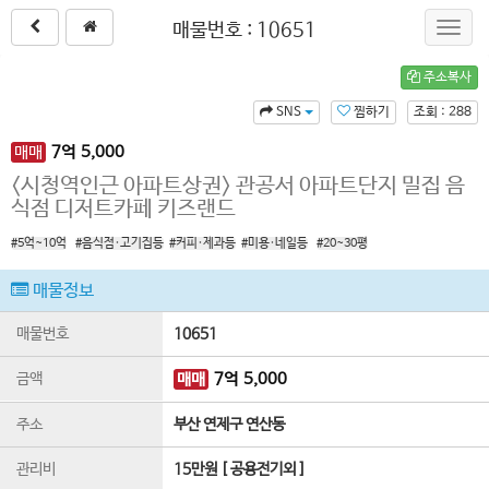
매물번호 : 10651
Toggl
navig
주소복사
SNS
찜하기
조회 : 288
매매
7
억
5,000
<시청역인근 아파트상권> 관공서 아파트단지 밀집 음
식점 디저트카페 키즈랜드
#5억~10억
#음식점·고기집등
#커피·제과등
#미용·네일등
#20~30평
매물정보
매물번호
10651
금액
매매
7
억
5,000
주소
부산 연제구 연산동
관리비
15만원 [ 공용전기외 ]