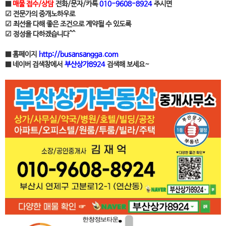
■
매물 접수/상담
전화/문자/카톡
010-9608-8924
주시면
☑ 전문가의 중개노하우로
☑ 최선을 다해 좋은 조건으로 계약될 수 있도록
☑ 정성을 다하겠습니다^^
■ 홈페이지
http://busansangga.com
■ 네이버 검색창에서
부산상가8924
검색해 보세요~