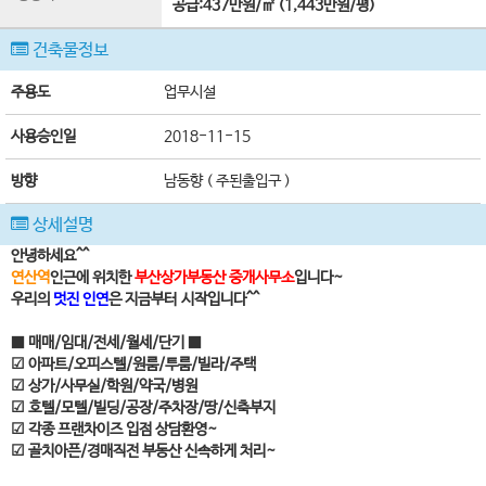
공급:437만원/㎡ (1,443만원/평)
건축물정보
주용도
업무시설
사용승인일
2018-11-15
방향
남동향 ( 주된출입구 )
상세설명
안녕하세요^^
연산역
인근에 위치한
부산상가부동산 중개사무소
입니다~
우리의
멋진 인연
은 지금부터 시작입니다^^
■ 매매/임대/전세/월세/단기 ■
☑ 아파트/오피스텔/원룸/투룸/빌라/주택
☑ 상가/사무실/학원/약국/병원
☑ 호텔/모텔/빌딩/공장/주차장/땅/신축부지
☑ 각종 프랜차이즈 입점 상담환영~
☑ 골치아픈/경매직전 부동산 신속하게 처리~