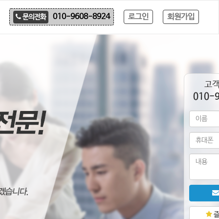
로그인
회원가입
010-9608-8924
문의전화
고
010-
즐