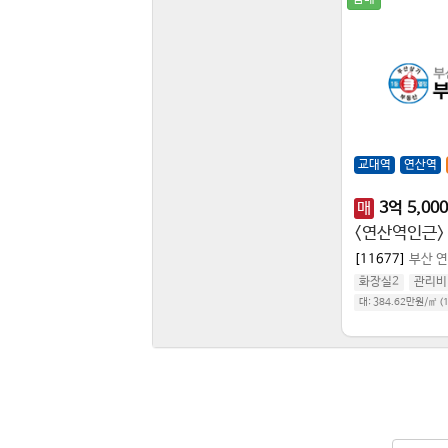
교대역
연산역
매
3
억
5,000
<연산역인근>
[11677]
부산 
화장실2
관리비
대:
384.62만원/㎡
(