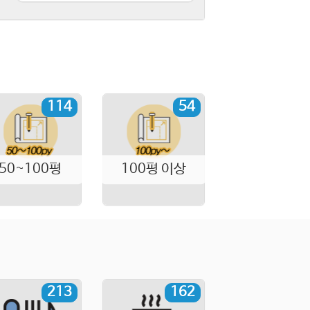
114
54
50~100평
100평 이상
213
162