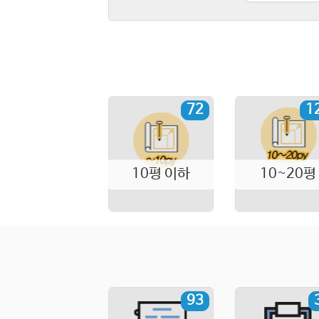
72
1
10평 이하
10~20평
93