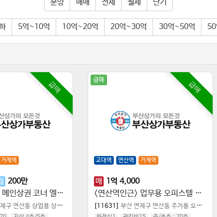
분양
매매
전세
월세
단기
이하
5억~10억
10억~20억
20억~30억
30억~50억
5
급매
급매
급매
거제역
교대역
연산역
거제역
월
200
만
매
1
억
4,000
연산 오방맛길 메인상권 코너 엘베 도시가스
<연산역인근> 업무용 오피스텔 사무실 30평
연제구 연산동
상업용 상가점포
[11631]
부산 연제구 연산동
주거용 오피스텔