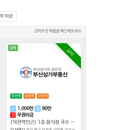
0억 이상
강력추천 매물을 확인해보세요
급매
급매
덕천역
숙등역
구포역
보
1,000
만
월
80
만
무권리금
권
<덕천역인근> 1층 음식점 국수 포차 이자까야
[11691]
부산 북구 덕천동
상업용 상가점포