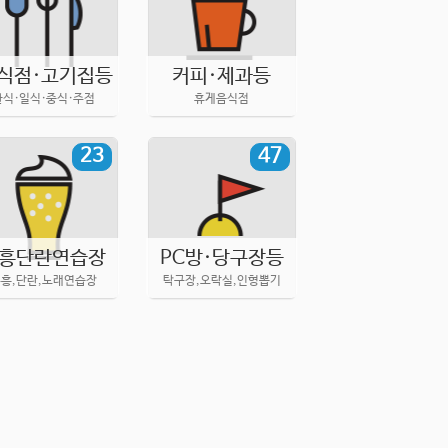
식점·고기집등
커피·제과등
한식·일식·중식·주점
휴게음식점
23
47
흥단란연습장
PC방·당구장등
흥,단란,노래연습장
탁구장,오락실,인형뽑기