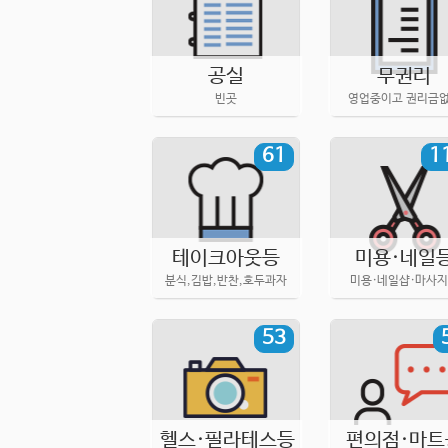
공실
무권리
빈곳
영업중이고 권리금
61
1
테이크아웃등
미용·네일
분식,김밥,반찬,호두과자
미용·네일샵·마사
53
헬스·필라테스등
편의점·마트