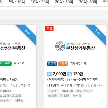
이하
5억~10억
10억~20억
20억~30억
30억~50억
5
추천
추천
추천
미술관역
벡스코역
연산역
거제역
거제해맞이역
2,000
만
130
만
보
월
29평 방3 화2
<거제역인근> 1층 약국 음식점 커피카페
해운대구 우동
|
주거용 아파트/주상복합
[11587]
부산 연제구 거제동
|
상업용 상가점포
관리비15
화장실1
관리비10
지상 1층
/
7
층
실 23평
/
공 29평
실 20평
/
공 32평
남서향
남동향
61만원/평)
298만원/평)