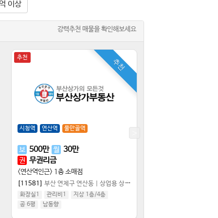
0억 이상
강력추천 매물을 확인해보세요
추천
추천
추천
시청역
연산역
물만골역
민락역
수영역
망미
500
만
30
만
17
억
보
월
매
무권리금
권
<수영로타리 상권> 안
<연산역인근> 1층 소매점
[11566]
부산 수영구
[11581]
부산 연제구 연산동
|
상업용 상가점포
화장실1
관리비1
실 28평
/
공 42평
화장실1
관리비1
지상 1층
/
4
층
실:1,865만원/㎡ (6,160만
공 6평
남동향
공급:1,235만원/㎡ (4,078