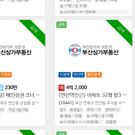
20
지상 4층
/
5
층
화장실1
관리비15
중
/
총층 :
20
층
실 17평
/
공 31평
실:247만원/㎡ (817만원/평)
공급:138만원/㎡ (457만원/평)
대:
9.67만원/㎡
(
31.9만원/평
북동향
급매
급매
급매
거제역
시청역
연산역
물만골역
월
230
만
매
4
억
2,000
<연산 오방맛길> 메인상권 코너 엘베 도시가스
<연산역인근> 아파트 32평 방3 화2 앞뒤베란다 탁트임
연제구 연산동
상업용 상가점포
[10441]
부산 연제구 연산동
주거용 아파트/주상복합
20
지상 3층
/
5
층
방3
화장실2
주차1.15
관리비12
중
/
총층 :
25
층
실 24평
/
공 33평
남동향
실:519만원/㎡ (1,715만원/평)
공급:387만원/㎡ (1,277만원/평)
급매