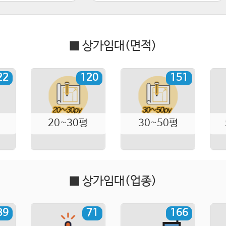
■ 상가임대(면적)
22
120
151
20~30평
30~50평
■ 상가임대(업종)
39
71
166