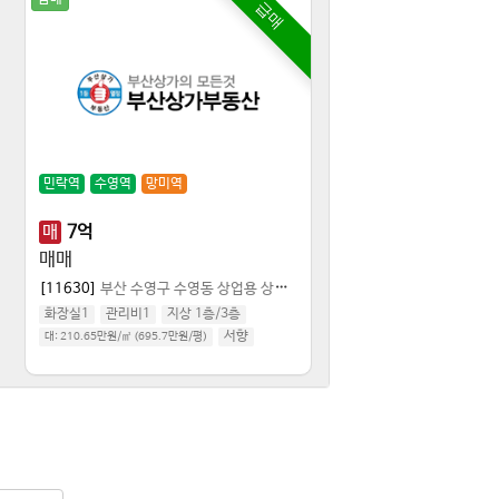
급매
민락역
수영역
망미역
매
7
억
매매
[11630]
부산 수영구 수영동
상업용 상가점포
화장실1
관리비1
지상 1층
/
3
층
서향
대:
210.65만원/㎡
(
695.7만원/평
)