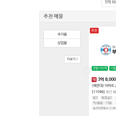
5억 
추천 매물
추천
추천
추천
주거용
상업용
더보기 >
명륜역
온천장역
미남역
센텀시티역
시립
2,000
만
200
만
3
억
8,000
보
월
매
음
<온천장> 1층 음식점 24시국밥 삼겹살
<해운대> 아파트 
[11602]
부산 동래구 온천동
|
상업용 상가점포
[11596]
부산 
화장실1
관리비1
지상 1층
/
3
층
방3
화장실2
공 45평
남동향
저
/
총층 :
15
층
실:503만원/㎡ (1,6
공급:393만원/㎡ (1,