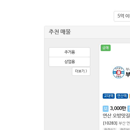
5억 
추천 매물
급매
주거용
상업용
더보기 >
교대역
연산역
보
3,000
만
[10283]
부산 