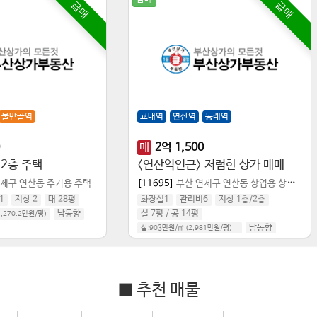
급매
급매
물만골역
교대역
연산역
동래역
매
2
억
1,500
 2층 주택
<연산역인근> 저렴한 상가 매매
연제구 연산동
주거용 주택
[11695]
부산 연제구 연산동
상업용 상가점포
1
지상 2
대 28평
화장실1
관리비6
지상 1층
/
2
층
남동향
실 7평
/
공 14평
1,270.2만원/평
)
남동향
실:903만원/㎡ (2,981만원/평)
공급:472만원/㎡ (1,558만원/평)
■ 추천 매물