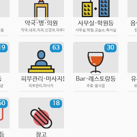
약국·병·의원
사무실·학원등
음
없음
약국,내과,치과,신경과,피부과,한의원 등
사무실,학원,교습소,독서실
19
63
30
등
피부관리·마사지등
Bar·레스토랑등
유
지샵
피부관리,마사지
주류·음식점
유
50
18
등
창고