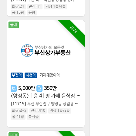
화장실1
관리비1
지상 1층
/
4
층
공 15평
동향
)
급매
급매
부전역
시청역
거제해맞이역
보
5,000
만
월
350
만
<양정동> 1층 41평 카페 음식점 휴대폰
[11719]
부산 부산진구 양정동
상업용 상가점포
화장실-2
관리비10
지상 1층
/
3
층
공 41평
북서향
급매