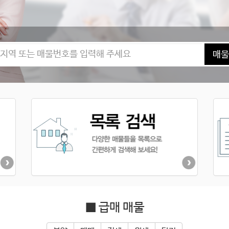
매물
■ 급매 매물