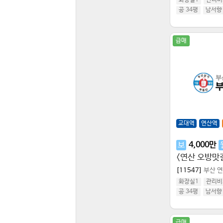
화장실1
관리비
공 34평
남서향
급매
교대역
연산역
보
4,000
만
[11547]
부산 
화장실1
관리비
공 34평
남서향
급매